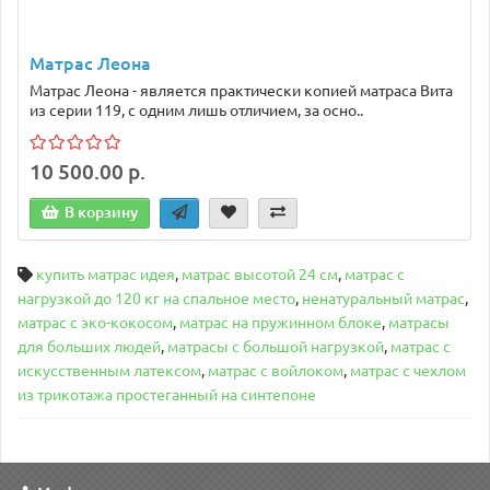
Матрас Леона
Матрас Леона - является практически копией матраса Вита
из серии 119, с одним лишь отличием, за осно..
10 500.00 р.
В корзину
купить матрас идея
,
матрас высотой 24 см
,
матрас с
нагрузкой до 120 кг на спальное место
,
ненатуральный матрас
,
матрас с эко-кокосом
,
матрас на пружинном блоке
,
матрасы
для больших людей
,
матрасы с большой нагрузкой
,
матрас с
искусственным латексом
,
матрас с войлоком
,
матрас с чехлом
из трикотажа простеганный на синтепоне