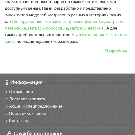
только качественных товаров по самым оптимальным и
доступным ценам. Нами разработано и представлено
множество моделей матрасов в разных категориях, таких
как:
беспружинные матрасы
,
матрасы пружинные
,
матрасы
латексные
,
матрасы кокосовые
,
матрасы детские
. А для
самых требовательных клиентов мы
изготавливаем матрас на
заказ
по индивидуальным размерам.
Подробнее...
Информация
О компании
Доставка и оплата
Акции и спецпредложения
Новости компании
Контакты
Служба поддержки