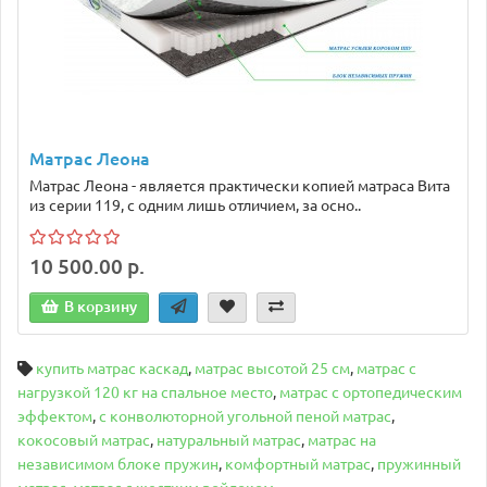
Матрас Леона
Матрас Леона - является практически копией матраса Вита
из серии 119, с одним лишь отличием, за осно..
10 500.00 р.
В корзину
купить матрас каскад
,
матрас высотой 25 см
,
матрас с
нагрузкой 120 кг на спальное место
,
матрас с ортопедическим
эффектом
,
с конволюторной угольной пеной матрас
,
кокосовый матрас
,
натуральный матрас
,
матрас на
независимом блоке пружин
,
комфортный матрас
,
пружинный