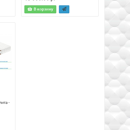
В корзину
ита -