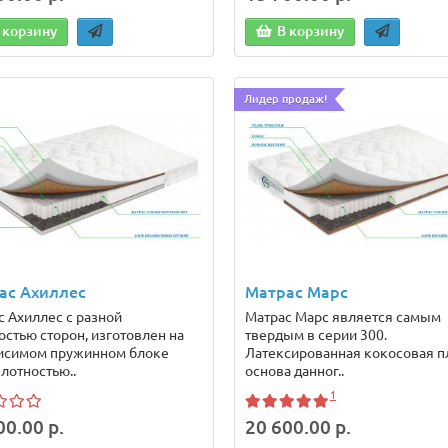
 корзину
В корзину
Лидер продаж!
ас Ахиллес
Матрас Марс
с Ахиллес с разной
Матрас Марс является самым
остью сторон, изготовлен на
твердым в серии 300.
исимом пружинном блоке
Латексированная кокосовая пл
лотностью..
основа данног..
1
00.00 р.
20 600.00 р.