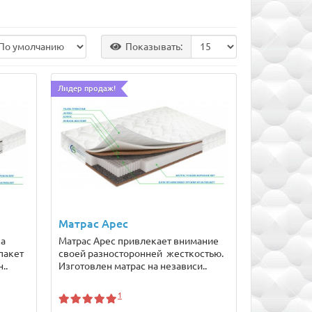
Показывать:
Лидер продаж!
Матрас Арес
ка
Матрас Арес привлекает внимание
пакет
своей разносторонней жесткостью.
..
Изготовлен матрас на независи..
1