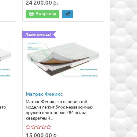
24 200.00 р.
В корзину
Лидер продаж!
Матрас Феникс
Матрас Феникс - в основе этой
это
модели лежит блок независимых
.
пружин плотностью 284 шт. на
квадратный ..
15 000.00 р.