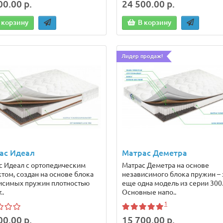
00.00 р.
24 500.00 р.
 корзину
В корзину
Лидер продаж!
ас Идеал
Матрас Деметра
с Идеал с ортопедическим
Матрас Деметра на основе
том, создан на основе блока
независимого блока пружин – 
исимых пружин плотностью
еще одна модель из серии 300
..
Основные напо..
1
00.00 р.
15 700.00 р.