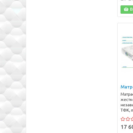
В
Матр
Матра
жестк
незав
ТФК, п
17 6