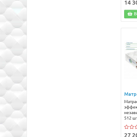
14 3
В
Матр
Матра
эффек
незав
512 шт
27 2