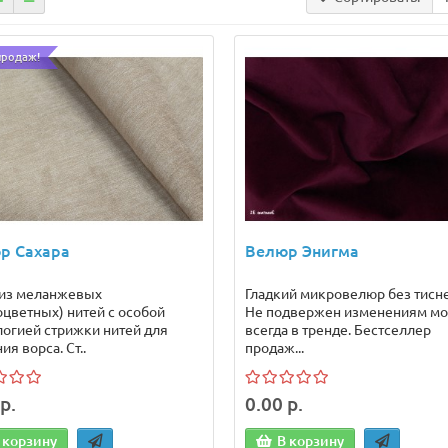
продаж!
р Сахара
Велюр Энигма
 из меланжевых
Гладкий микровелюр без тисн
оцветных) нитей с особой
Не подвержен изменениям мо
логией стрижки нитей для
всегда в тренде. Бестселлер
ия ворса. Ст..
продаж...
р.
0.00 р.
 корзину
В корзину