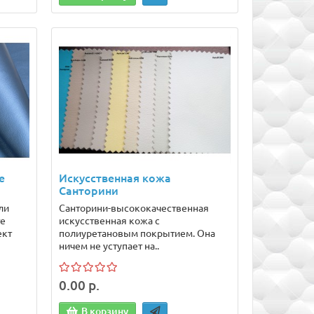
е
Искусственная кожа
Санторини
ли
Санторини-высококачественная
те
искусственная кожа с
ект
полиуретановым покрытием. Она
ничем не уступает на..
0.00 р.
В корзину