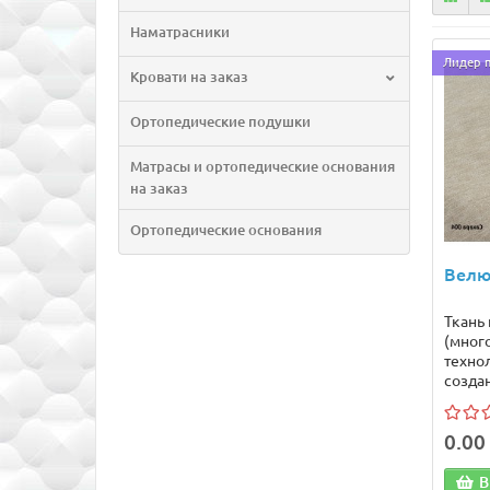
Наматрасники
Лидер 
Кровати на заказ
Ортопедические подушки
Матрасы и ортопедические основания
на заказ
Ортопедические основания
Велю
Ткань
(мног
техно
создан
0.00 
В