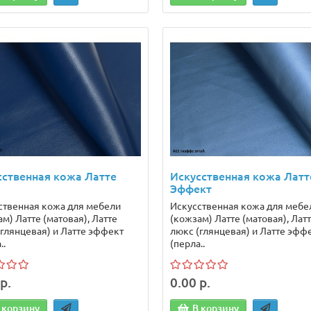
сственная кожа Латте
Искусственная кожа Латт
Эффект
ственная кожа для мебели
Искусственная кожа для мебе
м) Латте (матовая), Латте
(кожзам) Латте (матовая), Лат
(глянцевая) и Латте эффект
люкс (глянцевая) и Латте эфф
..
(перла..
р.
0.00 р.
 корзину
В корзину