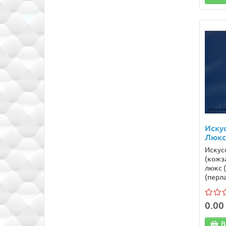
Иску
Люкс
Искус
(кожза
люкс 
(перла
0.00 
В